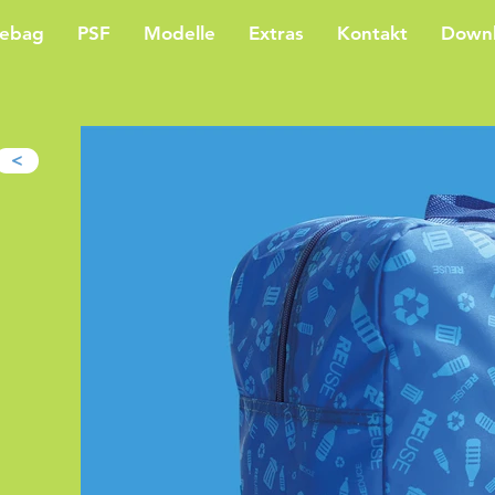
lebag
PSF
Modelle
Extras
Kontakt
Down
>